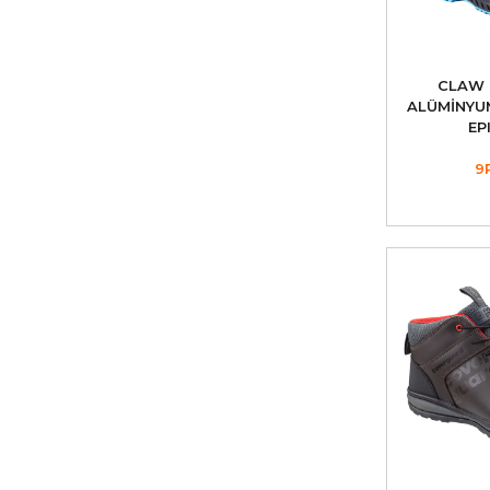
CLAW R
ALÜMİNYU
EPI
9