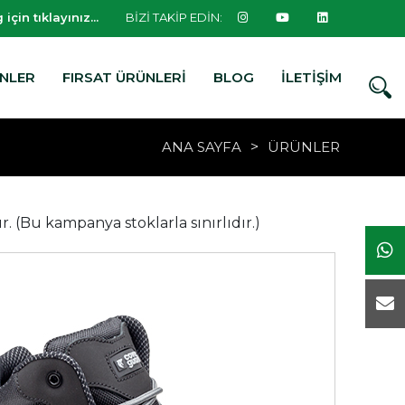
 için
tıklayınız...
BİZİ TAKİP EDİN:
NLER
FIRSAT ÜRÜNLERİ
BLOG
İLETİŞİM
ANA SAYFA
>
ÜRÜNLER
. (Bu kampanya stoklarla sınırlıdır.)