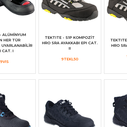
 - ALÜMİNYUM
TEKTITE - S1P KOMPOZİT
N HER TÜR
TEKTITE
HRO SRA AYAKKABI EPI CAT.
 UYARLANABİLİR
HRO SRA
II
I CAT. I
9TEKL50
9VIS