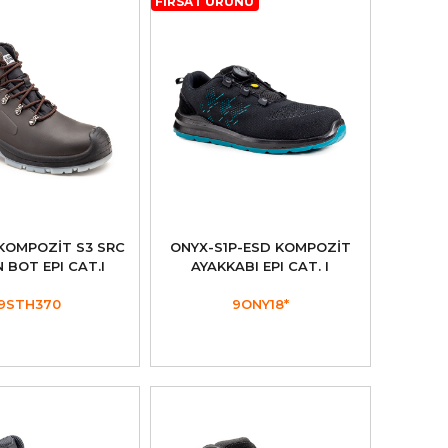
FIRSAT ÜRÜNÜ
 KOMPOZİT S3 SRC
ONYX-S1P-ESD KOMPOZİT
 BOT EPI CAT.I
AYAKKABI EPI CAT. I
9STH370
9ONY18*