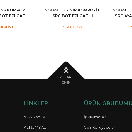
 S3 KOMPOZİT
SODALITE - S1P KOMPOZİT
SODALIT
OT EPI CAT. II
SRC BOT EPI CAT. II
SRC AYA
GARH70
9SODH50
YUKARI
ÇIKIN
LİNKLER
ÜRÜN GRUBUM
ANA SAYFA
İş Kıyafetleri
KURUMSAL
Göz Koruyucular