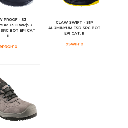
W PROOF - S3
CLAW SWIFT - S1P
YUM ESD WR(SU
ALÜMİNYUM ESD SRC BOT
SRC BOT EPI CAT.
EPI CAT. II
II
9SWIH10
9PROH10