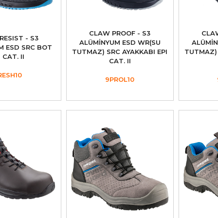
CLAW PROOF - S3
CLA
ESIST - S3
ALÜMİNYUM ESD WR(SU
ALÜMİN
M ESD SRC BOT
TUTMAZ) SRC AYAKKABI EPI
TUTMAZ) 
 CAT. II
CAT. II
RESH10
9PROL10