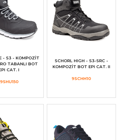
 - S3 - KOMPOZİT
SCHORL HIGH - S3-SRC -
 HRO TABANLI BOT
KOMPOZİT BOT EPI CAT. II
EPI CAT. I
9SCHH10
9SHU150