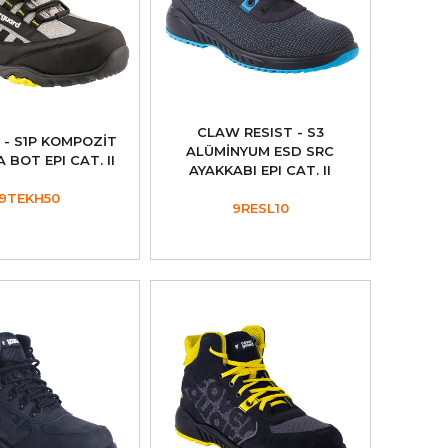
CLAW RESIST - S3
 - S1P KOMPOZİT
ALÜMİNYUM ESD SRC
 BOT EPI CAT. II
AYAKKABI EPI CAT. II
9TEKH50
9RESL10