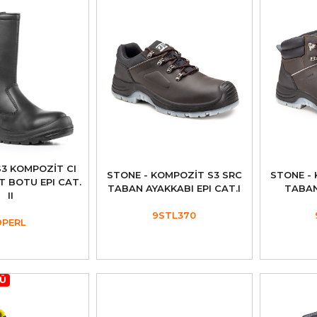
 S3 KOMPOZİT CI
STONE - KOMPOZİT S3 SRC
STONE -
T BOTU EPI CAT.
TABAN AYAKKABI EPI CAT.I
TABAN
II
9STL370
9PERL
NÜ