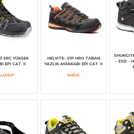
SHUNGITE
S3 SRC YÜKSEK
HELVITE- S1P HRO TABAN
- ESD -
I EPI CAT. II
YAZLIK AYAKKABI EPI CAT. II
LU160*
9HEVL