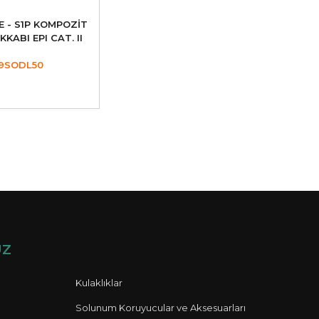
E - S1P KOMPOZİT
KKABI EPI CAT. II
9SODL50
UZ
Kulaklıklar
Solunum Koruyucular ve Aksesuarları